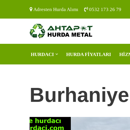
Adresten Hurda Alımı
0532 173 26 79
İçeriğe
geç
HURDACI
HURDA FIYATLARI
HIZ
Burhaniye 