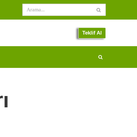
Teklif Al
ı