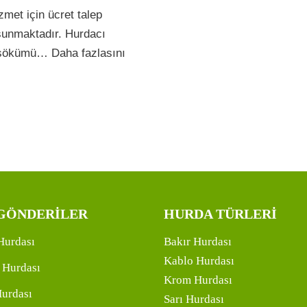
zmet için ücret talep
 sunmaktadır. Hurdacı
ya sökümü…
Daha fazlasını
GÖNDERİLER
HURDA TÜRLERİ
Hurdası
Bakır Hurdası
Kablo Hurdası
 Hurdası
Krom Hurdası
Hurdası
Sarı Hurdası