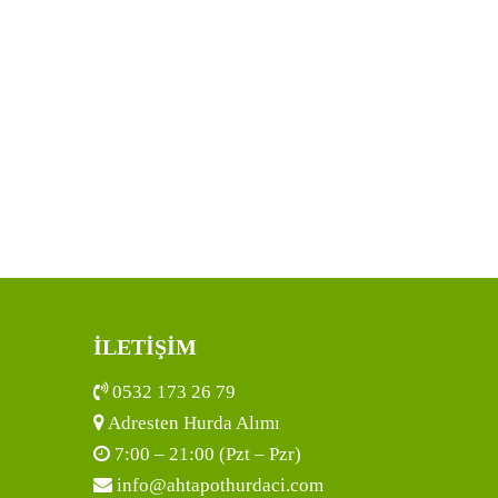
İLETİŞİM
0532 173 26 79
Adresten Hurda Alımı
7:00 – 21:00 (Pzt – Pzr)
info@ahtapothurdaci.com