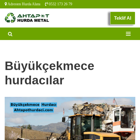
Adresten Hurda Alımı
0532 173 26 79
İçeriğe
Teklif Al
geç
Büyükçekmece
hurdacılar