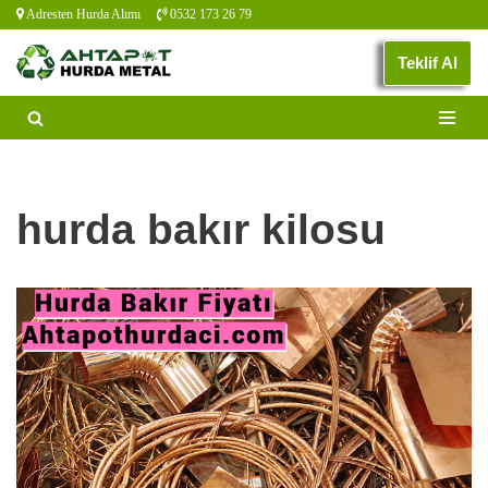
Adresten Hurda Alımı
0532 173 26 79
İçeriğe
Teklif Al
geç
hurda bakır kilosu