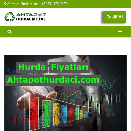
Adresten Hurda Alımı
0532 173 26 79
İçeriğe
Teklif Al
geç