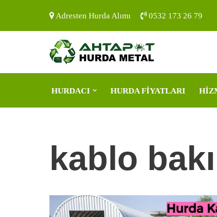
Adresten Hurda Alımı
0532 173 26 79
İçeriğe
geç
HURDACI
HURDA FIYATLARI
HIZ
kablo bakı