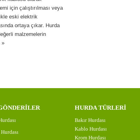
lemi için çalıştırılması veya
ikle eski elektrik
asında ortaya çıkar. Hurda
değerli malzemelerin
 »
GÖNDERİLER
HURDA TÜRLERİ
Hurdası
Bakır Hurdası
Kablo Hurdası
 Hurdası
Krom Hurdası