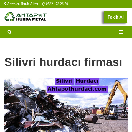
Adresten Hurda Alımı
0532 173 26 79
İçeriğe
Teklif Al
geç
Silivri hurdacı firması