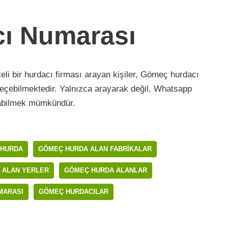
ı Numarası
teli bir hurdacı firması arayan kişiler, Gömeç hurdacı
e geçebilmektedir. Yalnızca arayarak değil, Whatsapp
abilmek mümkündür.
 HURDA
GÖMEÇ HURDA ALAN FABRIKALAR
 ALAN YERLER
GÖMEÇ HURDA ALANLAR
MARASI
GÖMEÇ HURDACILAR