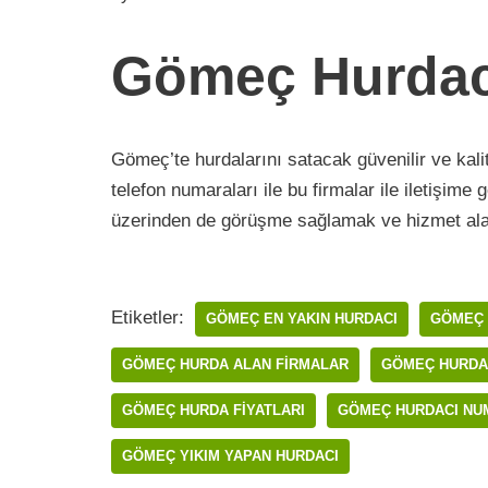
Gömeç Hurdac
Gömeç’te hurdalarını satacak güvenilir ve kali
telefon numaraları ile bu firmalar ile iletişim
üzerinden de görüşme sağlamak ve hizmet al
Etiketler:
GÖMEÇ EN YAKIN HURDACI
GÖMEÇ
GÖMEÇ HURDA ALAN FIRMALAR
GÖMEÇ HURDA
GÖMEÇ HURDA FIYATLARI
GÖMEÇ HURDACI NU
GÖMEÇ YIKIM YAPAN HURDACI