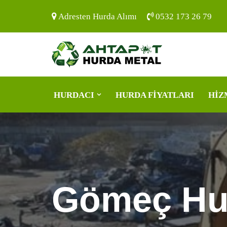
Adresten Hurda Alımı
0532 173 26 79
İçeriğe
geç
HURDACI
HURDA FIYATLARI
HIZ
Gömeç Hu