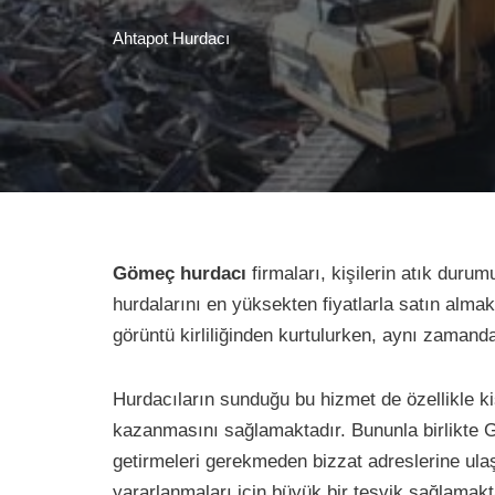
Ahtapot Hurdacı
Gömeç hurdacı
firmaları, kişilerin atık dur
hurdalarını en yüksekten fiyatlarla satın almakt
görüntü kirliliğinden kurtulurken, aynı zamand
Hurdacıların sunduğu bu hizmet de özellikle k
kazanmasını sağlamaktadır. Bununla birlikte Gö
getirmeleri gerekmeden bizzat adreslerine ulaş
yararlanmaları için büyük bir teşvik sağlamakt