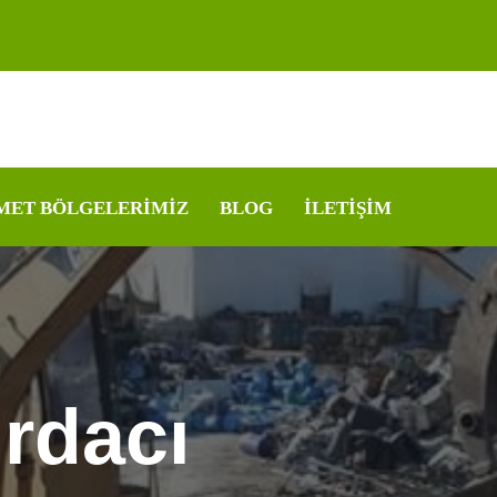
MET BÖLGELERIMIZ
BLOG
İLETIŞIM
rdacı