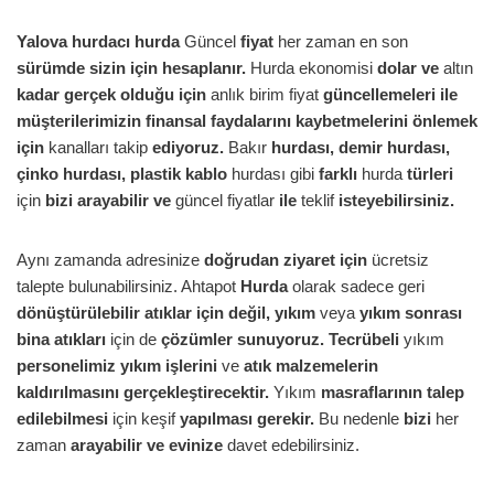
Yalova hurdacı
hurda
Güncel
fiyat
her zaman en son
sürümde sizin için hesaplanır.
Hurda ekonomisi
dolar ve
altın
kadar gerçek olduğu için
anlık birim fiyat
güncellemeleri ile
müşterilerimizin finansal faydalarını kaybetmelerini önlemek
için
kanalları takip
ediyoruz.
Bakır
hurdası, demir hurdası,
çinko hurdası, plastik kablo
hurdası gibi
farklı
hurda
türleri
için
bizi arayabilir ve
güncel fiyatlar
ile
teklif
isteyebilirsiniz.
Aynı zamanda adresinize
doğrudan ziyaret için
ücretsiz
talepte bulunabilirsiniz. Ahtapot
Hurda
olarak sadece geri
dönüştürülebilir atıklar için değil, yıkım
veya
yıkım sonrası
bina atıkları
için de
çözümler sunuyoruz. Tecrübeli
yıkım
personelimiz yıkım işlerini
ve
atık malzemelerin
kaldırılmasını gerçekleştirecektir.
Yıkım
masraflarının talep
edilebilmesi
için keşif
yapılması gerekir.
Bu nedenle
bizi
her
zaman
arayabilir ve evinize
davet edebilirsiniz.