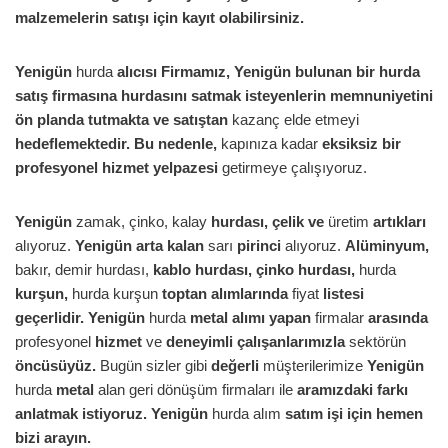
malzemelerin satışı için kayıt olabilirsiniz.
Yenigün
hurda
alıcısı Firmamız,
Yenigün
bulunan bir hurda
satış firmasına hurdasını satmak isteyenlerin memnuniyetini
ön planda tutmakta ve satıştan
kazanç elde etmeyi
hedeflemektedir. Bu nedenle,
kapınıza kadar
eksiksiz bir
profesyonel hizmet yelpazesi
getirmeye çalışıyoruz.
Yenigün
zamak, çinko, kalay
hurdası, çelik ve
üretim
artıkları
alıyoruz.
Yenigün
arta kalan
sarı
pirinci
alıyoruz.
Alüminyum,
bakır, demir hurdası,
kablo hurdası, çinko hurdası,
hurda
kurşun,
hurda kurşun
toptan alımlarında
fiyat
listesi
geçerlidir.
Yenigün
hurda
metal alımı yapan
firmalar
arasında
profesyonel
hizmet
ve
deneyimli çalışanlarımızla
sektörün
öncüsüyüz.
Bugün sizler gibi
değerli
müşterilerimize
Yenigün
hurda
metal
alan geri dönüşüm firmaları ile
aramızdaki farkı
anlatmak istiyoruz.
Yenigün
hurda alım
satım işi için hemen
bizi arayın.