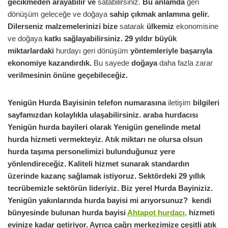
gecikmeden arayabilir ve
satabilirsiniz.
Bu anlamda
geri
dönüşüm geleceğe ve doğaya
sahip çıkmak anlamına gelir.
Dilerseniz malzemelerinizi bize
satarak
ülkemiz
ekonomisine
ve doğaya
katkı sağlayabilirsiniz. 29 yıldır büyük
miktarlardaki
hurdayı geri dönüşüm
yöntemleriyle başarıyla
ekonomiye kazandırdık.
Bu sayede
doğaya
daha fazla zarar
verilmesinin önüne geçebileceğiz.
Yenigün
Hurda Bayisinin telefon numarasına
iletişim
bilgileri
sayfamızdan kolaylıkla ulaşabilirsiniz.
araba hurdacısı
Yenigün
hurda bayileri olarak
Yenigün
genelinde metal
hurda hizmeti vermekteyiz. Atık miktarı ne olursa olsun
hurda taşıma personelimizi bulunduğunuz yere
yönlendireceğiz. Kaliteli hizmet sunarak standardın
üzerinde kazanç sağlamak istiyoruz. Sektördeki 29 yıllık
tecrübemizle sektörün lideriyiz. Biz yerel Hurda Bayiniziz.
Yenigün
yakınlarında hurda bayisi mi arıyorsunuz? kendi
bünyesinde bulunan hurda bayisi
Ahtapot hurdacı,
hizmeti
evinize kadar getiriyor. Ayrıca çağrı merkezimize çeşitli atık