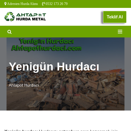
Adresten Hurda Alımı
0532 173 26 79
İçeriğe
Teklif Al
geç
Yenigün Hurdacı
Ahtapot Hurdacı