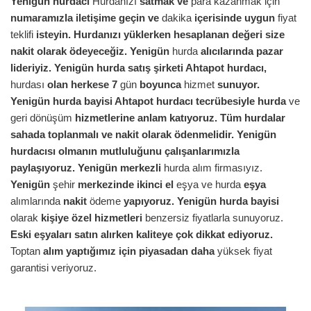
Yenigün
hurdacı
Hurdanızı
satmak ve
para kazanmak için
numaramızla iletişime geçin ve
dakika
içerisinde uygun
fiyat
teklifi
isteyin. Hurdanızı yüklerken hesaplanan değeri size
nakit olarak ödeyeceğiz.
Yenigün
hurda
alıcılarında pazar
lideriyiz.
Yenigün
hurda satış şirketi Ahtapot hurdacı,
hurdası
olan herkese 7
gün
boyunca
hizmet
sunuyor.
Yenigün
hurda bayisi Ahtapot hurdacı tecrübesiyle hurda
ve
geri dönüşüm
hizmetlerine anlam katıyoruz. Tüm hurdalar
sahada toplanmalı ve nakit olarak ödenmelidir.
Yenigün
hurdacısı olmanın mutluluğunu çalışanlarımızla
paylaşıyoruz.
Yenigün
merkezli
hurda alım firmasıyız.
Yenigün
şehir
merkezinde ikinci el
eşya ve hurda
eşya
alımlarında
nakit
ödeme
yapıyoruz.
Yenigün
hurda bayisi
olarak
kişiye özel hizmetleri
benzersiz fiyatlarla sunuyoruz.
Eski eşyaları satın alırken kaliteye çok dikkat ediyoruz.
Toptan
alım yaptığımız için piyasadan daha
yüksek fiyat
garantisi veriyoruz.