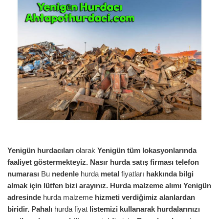
Yenigün
hurdacıları
olarak
Yenigün
tüm lokasyonlarında
faaliyet göstermekteyiz.
Nasır hurda satış firması telefon
numarası
Bu
nedenle
hurda
metal
fiyatları
hakkında bilgi
almak için lütfen bizi arayınız. Hurda malzeme alımı
Yenigün
adresinde
hurda malzeme
hizmeti verdiğimiz alanlardan
biridir. Pahalı
hurda fiyat
listemizi kullanarak hurdalarınızı